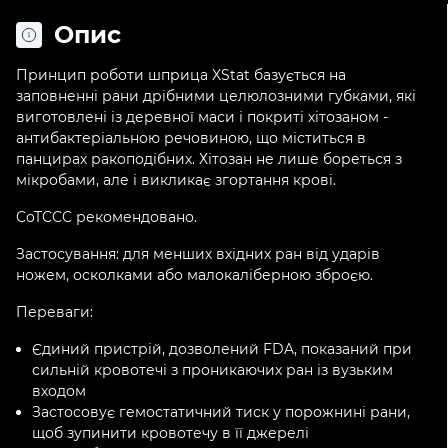
Опис
Принцип роботи шприца XStat базується на
заповненні рани дрібними целюлозними губками, які
виготовлені із деревної маси і покриті хітозаном -
антибактеріальною речовиною, що міститься в
панцирах ракоподібних. Хітозан не лише бореться з
мікробами, але і викликає згортання крові.
CoTCCC рекомендовано.
Застосування: для менших вхідних ран від ударів
ножем, осколками або малокаліберною зброєю.
Переваги:
Єдиний пристрій, дозволений FDA, показаний при
сильній кровотечі з проникаючих ран із вузьким
входом
Застосовує гемостатичний тиск у порожнині рани,
щоб зупинити кровотечу в її джерелі