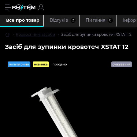
Все про товар
Відгуків
Питання
Iнфор
2
0
Кровоспинні засоби
Засіб для зупинки кровотеч XSTAT 12
Засіб для зупинки кровотеч XSTAT 12
популярний
новинка
продано
очікування