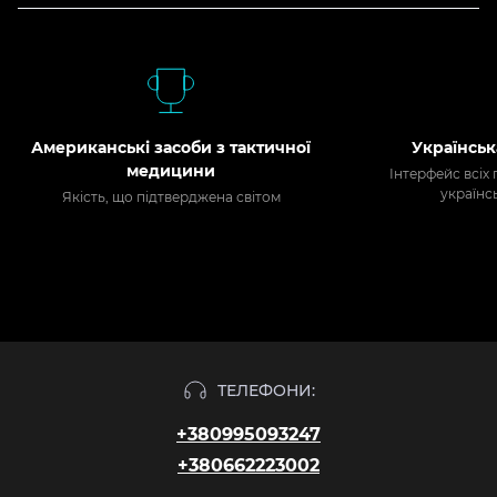
Американські засоби з тактичної
Українськ
медицини
Інтерфейс всіх
українс
Якість, що підтверджена світом
ТЕЛЕФОНИ:
+380995093247
+380662223002