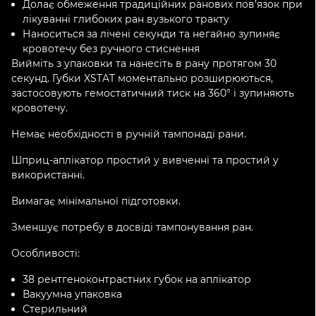
Долає обмеження традиційних ранових пов’язок при
лікуванні глибоких ран вузького тракту
Наноситься за лічені секунди та негайно зупиняє
кровотечу без ручного стиснення
Вийміть з упаковки та нанесіть в рану протягом 30
секунд. Губки XSTAT моментально розширюються,
застосовують гемостатичний тиск на 360° і зупиняють
кровотечу.
Немає необхідності в ручній тампонаді рани.
Шприц-аплікатор простий у вивченні та простий у
використанні.
Вимагає мінімальної підготовки.
Зменшує потребу в досвіді тампонування ран.
Особливості:
38 рентгеноконтрастних губок на аплікатор
Вакуумна упаковка
Стерильний